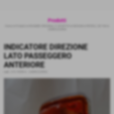
Prodotti
Home
>
Prodotti
>
RICAMBI ORIGINALI E SPORTIVI
>
NISSAN
>
PATROL GR Y60
>
CARROZZERIA
INDICATORE DIREZIONE
LATO PASSEGGERO
ANTERIORE
cod.:
215-1593R-A
-
CARROZZERIA