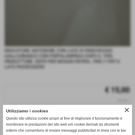
INDICATORE ANTERIORE CON LUCE DI PARCHEGGIO
GIALLO/BIANCO CON PORTALAMPADA DOPO IL 1995
PRODUTTORE: DEPO PER NISSAN PATROL 1990.7-1997.6
LATO PASSEGGERO
€ 15,00
iva inc.
close
Utilizziamo i cookies
q.tà
Questo sito utilizza cookie propri al fine di migliorare il funzionamento e
remove_circle
add_circle
monitorare le prestazioni del sito web e/o cookie derivati da strumenti
esterni che consentono di inviare messaggi pubblicitari in linea con le tue
Disponibile