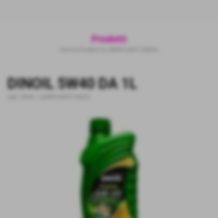
Prodotti
Home
>
Prodotti
>
LUBRIFICANTI DINOIL
DINOIL 5W40 DA 1L
cod.:
5W40
-
LUBRIFICANTI DINOIL