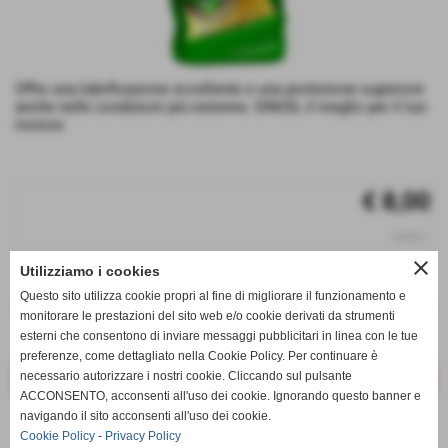
Offre una lubrificazione eccellente e una protezione superiore
anche nelle condizioni più estreme. DINOIL il meglio per il tuo
motore
€ 8,00
iva inc.
close
Utilizziamo i cookies
q.tà
Questo sito utilizza cookie propri al fine di migliorare il funzionamento e
remove_circle
add_circle
monitorare le prestazioni del sito web e/o cookie derivati da strumenti
esterni che consentono di inviare messaggi pubblicitari in linea con le tue
Disponibile
preferenze, come dettagliato nella Cookie Policy. Per continuare è
necessario autorizzare i nostri cookie. Cliccando sul pulsante
ACCONSENTO, acconsenti all'uso dei cookie. Ignorando questo banner e
navigando il sito acconsenti all'uso dei cookie.
star_border
favorite_border
Cookie Policy
-
Privacy Policy