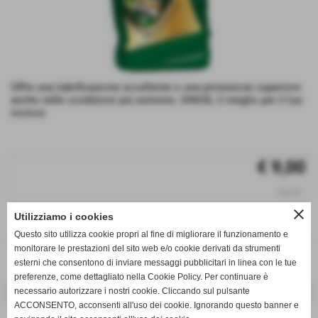
Offre una lubrificazione eccellente e una protezione superiore
anche nelle condizioni più estreme. DINOIL il meglio per il tuo
motore
€ 9,00
iva inc.
close
Utilizziamo i cookies
q.tà
Questo sito utilizza cookie propri al fine di migliorare il funzionamento e
remove_circle
add_circle
monitorare le prestazioni del sito web e/o cookie derivati da strumenti
esterni che consentono di inviare messaggi pubblicitari in linea con le tue
Disponibile
preferenze, come dettagliato nella Cookie Policy. Per continuare è
necessario autorizzare i nostri cookie. Cliccando sul pulsante
ACCONSENTO, acconsenti all'uso dei cookie. Ignorando questo banner e