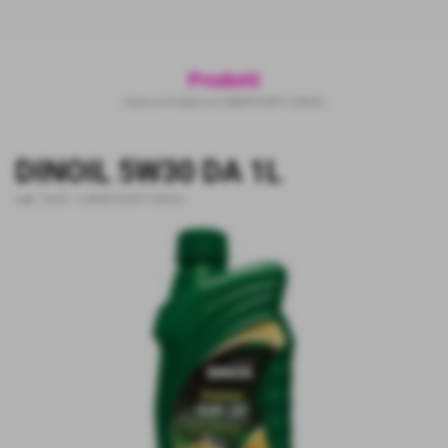
Prodotti
Home
>
Prodotti
>
LUBRIFICANTI DINOIL
DINOIL 5W30 DA 1L
cod.:
5w30
-
LUBRIFICANTI DINOIL