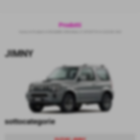
Prodotti
Home
>
Prodotti
>
RICAMBI ORIGINALI E SPORTIVI
>
SUZUKI 4X4
Invia
JIMNY
sottocategorie
SUZUKI JIMNY