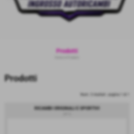
Prodotti
Home
>
Prodotti
Invia
Prodotti
Num. 3 risultati - pagina 1 di 1
RICAMBI ORIGINALI E SPORTIVI
(#11)