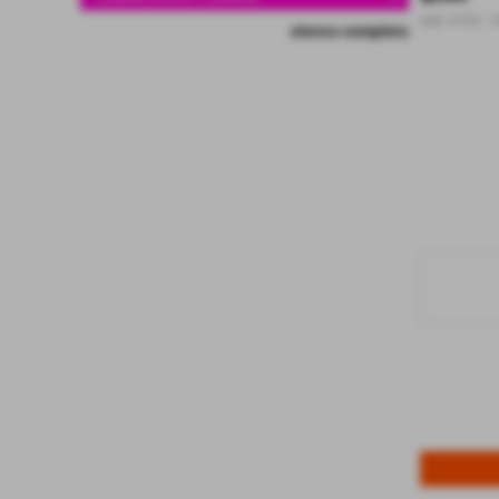
cod.:
B-002
-
A
elenco completo