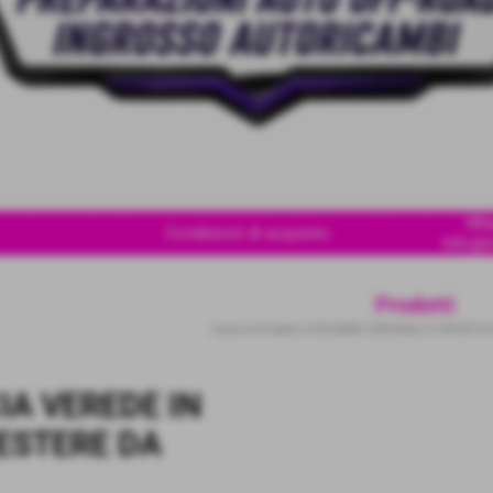
Wha
Condizioni di acquisto
Info@i
Prodotti
Home
>
Prodotti
>
RICAMBI ORIGINALI E SPORTIVI
IA VEREDE IN
ESTERE DA