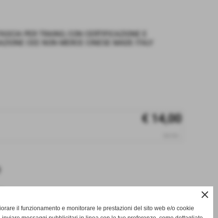
ASCIA PER TRAINO, CON CERTIFICAZIONE E
ZIONE CEE NON MERCE CINESE MADE ITALY
€ 14,00
iva inc.
e
close
gliorare il funzionamento e monitorare le prestazioni del sito web e/o cookie