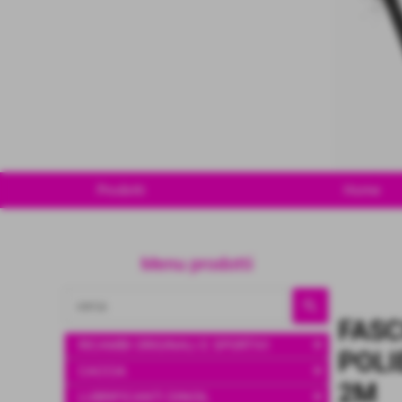
Prodotti
Home
Menu prodotti
FASC
add
RICAMBI ORIGINALI E SPORTIVI
POLI
add
CACCIA
2M
add
LUBRIFICANTI DINOIL