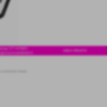
tsap 3711476891
AREA PRIVATA
ngrossoricambi4x4.it
>
ACCESSORI TRAINO