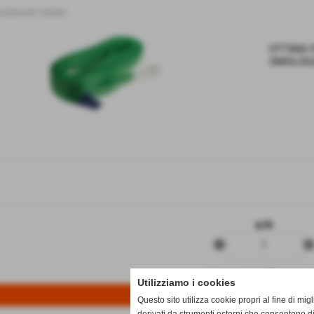
CCESSORI TRAINO
OTTIMA F
OMOLOGA
q.tà
remove_circle
add_circl
Disponibile
Utilizziamo i cookies
Questo sito utilizza cookie propri al fine di mi