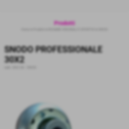
Prodotti
Home
>
Prodotti
>
RICAMBI ORIGINALI E SPORTIVI
>
SNODI
SNODO PROFESSIONALE
30X2
cod.:
30X2 DX
-
SNODI