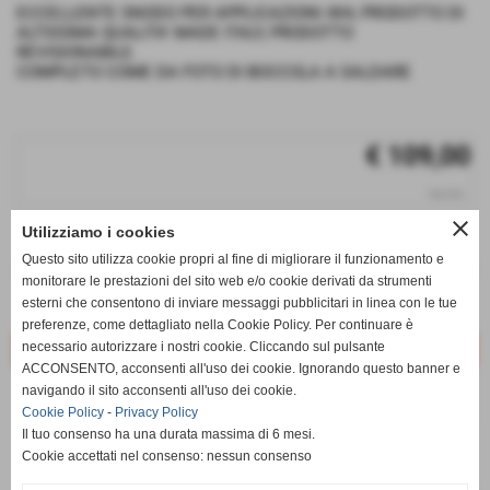
ECCELLENTE SNODO PER APPLICAZIONI 4X4, PRODOTTO DI
ALTISSIMA QUALITA' MADE ITALY, PRODOTTO
REVISIONABILE.
COMPLETO COME DA FOTO DI BOCCOLA A SALDARE
€ 109,00
iva inc.
close
Utilizziamo i cookies
q.tà
Questo sito utilizza cookie propri al fine di migliorare il funzionamento e
remove_circle
add_circle
monitorare le prestazioni del sito web e/o cookie derivati da strumenti
esterni che consentono di inviare messaggi pubblicitari in linea con le tue
Disponibile
preferenze, come dettagliato nella Cookie Policy. Per continuare è
necessario autorizzare i nostri cookie. Cliccando sul pulsante
ACCONSENTO, acconsenti all'uso dei cookie. Ignorando questo banner e
navigando il sito acconsenti all'uso dei cookie.
star_border
favorite_border
Cookie Policy
-
Privacy Policy
Il tuo consenso ha una durata massima di 6 mesi.
Cookie accettati nel consenso: nessun consenso