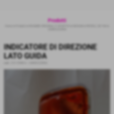
Prodotti
Home
>
Prodotti
>
RICAMBI ORIGINALI E SPORTIVI
>
NISSAN
>
PATROL GR Y60
>
CARROZZERIA
INDICATORE DI DIREZIONE
LATO GUIDA
cod.:
215-1594R-A
-
CARROZZERIA