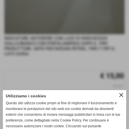
INDICATORE ANTERIORE CON LUCE DI PARCHEGGIO
GIALLO/BIANCO CON PORTALAMPADA DOPO IL 1995
PRODUTTORE: DEPO PER NISSAN PATROL 1990.7-1997.6.
LATO GUIDA.
€ 15,00
iva inc.
close
Utilizziamo i cookies
q.tà
Questo sito utilizza cookie propri al fine di migliorare il funzionamento e
remove_circle
add_circle
monitorare le prestazioni del sito web e/o cookie derivati da strumenti
esterni che consentono di inviare messaggi pubblicitari in linea con le tue
Disponibile
preferenze, come dettagliato nella Cookie Policy. Per continuare è
necessario autorizzare i nostri cookie. Cliccando sul pulsante