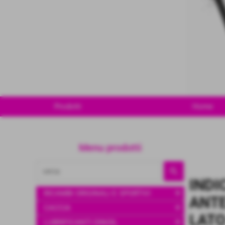
Prodotti
Home
Menu prodotti
INDI
add
RICAMBI ORIGINALI E SPORTIVI
ANT
add
CACCIA
LAT
add
LUBRIFICANTI DINOIL