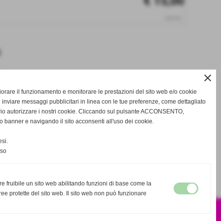
€ 15,00
iva inc.
e
close
gliorare il funzionamento e monitorare le prestazioni del sito web e/o cookie
 inviare messaggi pubblicitari in linea con le tue preferenze, come dettagliato
star_border
favorite_border
rio autorizzare i nostri cookie. Cliccando sul pulsante ACCONSENTO,
o banner e navigando il sito acconsenti all'uso dei cookie.
si.
nso
successivo >>
re fruibile un sito web abilitando funzioni di base come la
ee protette del sito web. Il sito web non può funzionare