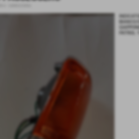
3R-A
-
CARROZZERIA
INDICAT
BIANCO/
GIAPPON
PATROL 