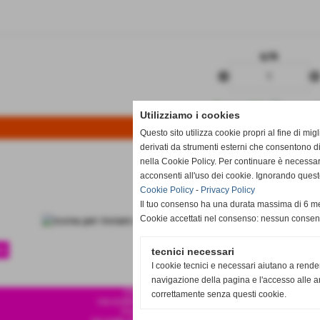
q.tà
remove_circle
add_circl
Disponibile
Utilizziamo i cookies
Questo sito utilizza cookie propri al fine di mi
derivati da strumenti esterni che consentono di
nella Cookie Policy. Per continuare è necessa
acconsenti all'uso dei cookie. Ignorando quest
Cookie Policy
-
Privacy Policy
Il tuo consenso ha una durata massima di 6 me
Cookie accettati nel consenso: nessun conse
te
tecnici necessari
I cookie tecnici e necessari aiutano a rende
navigazione della pagina e l'accesso alle ar
CSA SPORT S.R.L.S
correttamente senza questi cookie.
VIA EUROPA 120 87041 ACRI CS
P.IVA 04001010786