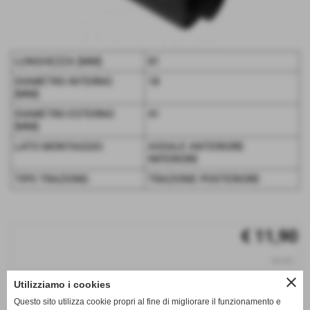
LUNGHEZZA [MM]:
81
DIAMETRO INTERNO
18
[MM]:
DIAMETRO ESTERNO
41
[MM]:
LATO MONTAGGIO:
ASSALE ANTERIORE
INFERIORE
TIPO TRAZIONE:
TRAZIONE POSTERIORE
€ 11,90
iva inc.
close
Utilizziamo i cookies
q.tà
Questo sito utilizza cookie propri al fine di migliorare il funzionamento e
remove_circle
add_circle