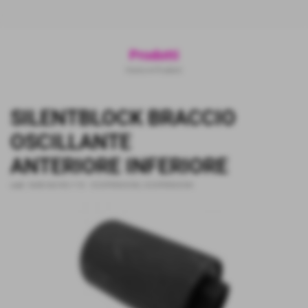
Prodotti
Home
>
Prodotti
SILENTBLOCK BRACCIO
OSCILLANTE
ANTERIORE INFERIORE
cod.:
NAB-063-RU-110
-
SOSPENSIONI
,
SOSPENSIONI