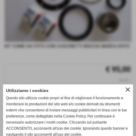
KIT COME DA FOTO CON CUSCINETTI BOCCIA MARCA KOYO
€ 95,00
iva inc.
close
Utilizziamo i cookies
q.tà
Questo sito utilizza cookie propri al fine di migliorare il funzionamento e
remove_circle
add_circle
monitorare le prestazioni del sito web e/o cookie derivati da strumenti
esterni che consentono di inviare messaggi pubblicitari in linea con le tue
Disponibile
preferenze, come dettagliato nella Cookie Policy. Per continuare è
necessario autorizzare i nostri cookie. Cliccando sul pulsante
ACCONSENTO, acconsenti all'uso dei cookie. Ignorando questo banner e
navigando il sito acconsenti all'uso dei cookie.