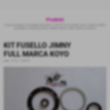
Prodotti
Home
>
Prodotti
>
RICAMBI ORIGINALI E SPORTIVI
>
SUZUKI 4X4
>
JIMNY
>
AREA
RICAMBI
>
TRASMISSIONE CAMBIO-RIDUTTORE -PONTE
>
PONTE
KIT FUSELLO JIMNY
FULL MARCA KOYO
cod.:
JY-F01
-
PONTE