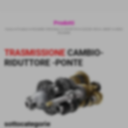
Prodotti
Home
>
Prodotti
>
RICAMBI ORIGINALI E SPORTIVI
>
SUZUKI 4X4
>
JIMNY
>
AREA
RICAMBI
Invia
TRASMISSIONE
CAMBIO-
RIDUTTORE -PONTE
sottocategorie