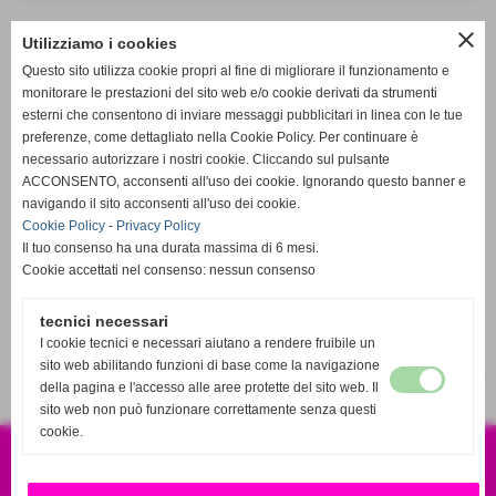
close
Utilizziamo i cookies
RIDUTTORE
Questo sito utilizza cookie propri al fine di migliorare il funzionamento e
(2)
monitorare le prestazioni del sito web e/o cookie derivati da strumenti
esterni che consentono di inviare messaggi pubblicitari in linea con le tue
preferenze, come dettagliato nella Cookie Policy. Per continuare è
necessario autorizzare i nostri cookie. Cliccando sul pulsante
ACCONSENTO, acconsenti all'uso dei cookie. Ignorando questo banner e
navigando il sito acconsenti all'uso dei cookie.
Cookie Policy
-
Privacy Policy
Il tuo consenso ha una durata massima di 6 mesi.
Cookie accettati nel consenso: nessun consenso
tecnici necessari
I cookie tecnici e necessari aiutano a rendere fruibile un
sito web abilitando funzioni di base come la navigazione
risultati: 1-0 / 0
della pagina e l'accesso alle aree protette del sito web. Il
sito web non può funzionare correttamente senza questi
cookie.
CSA SPORT S.R.L.S
VIA EUROPA 120 87041 ACRI CS
P.IVA 04001010786
RICAMBI 4X4 ORIGINALI E SPORTIVI