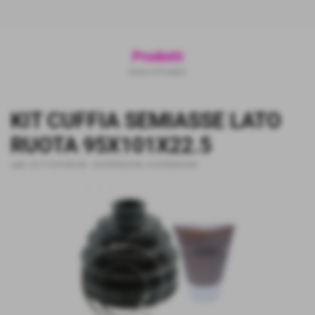
Prodotti
Home
>
Prodotti
KIT CUFFIA SEMIASSE LATO
RUOTA 95X101X22.5
cod.:
0217-C24-KB188
-
SOSPENSIONI
,
SOSPENSIONI