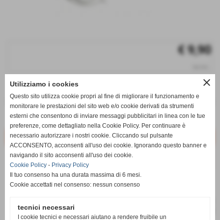
€ 9,90
iva inc.
close
Utilizziamo i cookies
q.tà
Questo sito utilizza cookie propri al fine di migliorare il funzionamento e
remove_circle
add_circle
monitorare le prestazioni del sito web e/o cookie derivati da strumenti
esterni che consentono di inviare messaggi pubblicitari in linea con le tue
Disponibile
preferenze, come dettagliato nella Cookie Policy. Per continuare è
necessario autorizzare i nostri cookie. Cliccando sul pulsante
ACCONSENTO, acconsenti all'uso dei cookie. Ignorando questo banner e
navigando il sito acconsenti all'uso dei cookie.
star_border
favorite_border
Cookie Policy
-
Privacy Policy
Il tuo consenso ha una durata massima di 6 mesi.
Cookie accettati nel consenso: nessun consenso
tecnici necessari
I cookie tecnici e necessari aiutano a rendere fruibile un