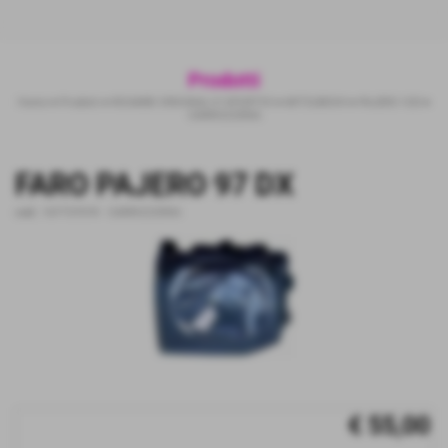
Prodotti
Home
>
Prodotti
>
RICAMBI ORIGINALI E SPORTIVI
>
MITSUBISHI
>
PAJERO V20
>
CARROZZERIA
FARO PAJERO 97 DX
cod.:
16YT0701R
-
CARROZZERIA
€ 55,00