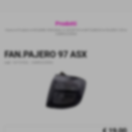
Prodotti
Home
>
Prodotti
>
RICAMBI ORIGINALI E SPORTIVI
>
MITSUBISHI
>
PAJERO V20
>
CARROZZERIA
FAN.PAJERO 97 ASX
cod.:
16YT0702L
-
CARROZZERIA
€ 19,00