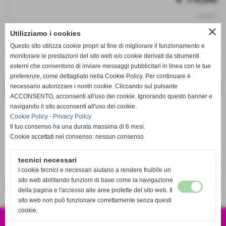
iva inc.
close
Utilizziamo i cookies
q.tà
Questo sito utilizza cookie propri al fine di migliorare il funzionamento e
remove_circle
add_circle
monitorare le prestazioni del sito web e/o cookie derivati da strumenti
esterni che consentono di inviare messaggi pubblicitari in linea con le tue
Disponibile
preferenze, come dettagliato nella Cookie Policy. Per continuare è
necessario autorizzare i nostri cookie. Cliccando sul pulsante
ACCONSENTO, acconsenti all'uso dei cookie. Ignorando questo banner e
navigando il sito acconsenti all'uso dei cookie.
star_border
favorite_border
Cookie Policy
-
Privacy Policy
Il tuo consenso ha una durata massima di 6 mesi.
Cookie accettati nel consenso: nessun consenso
tecnici necessari
I cookie tecnici e necessari aiutano a rendere fruibile un
sito web abilitando funzioni di base come la navigazione
<< precedente
successivo >>
della pagina e l'accesso alle aree protette del sito web. Il
sito web non può funzionare correttamente senza questi
cookie.
CSA SPORT S.R.L.S
VIA EUROPA 120 87041 ACRI CS
P.IVA 04001010786