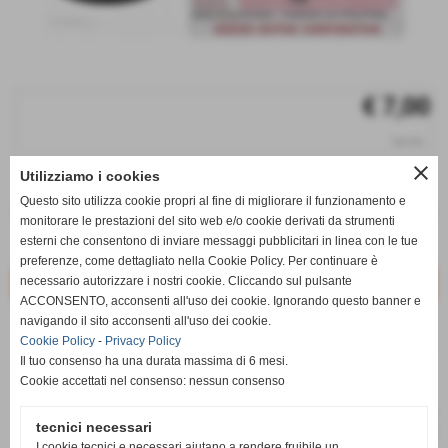
€ 7,00
iva inc.
close
Utilizziamo i cookies
q.tà
Questo sito utilizza cookie propri al fine di migliorare il funzionamento e
remove_circle
add_circle
monitorare le prestazioni del sito web e/o cookie derivati da strumenti
esterni che consentono di inviare messaggi pubblicitari in linea con le tue
Disponibile
preferenze, come dettagliato nella Cookie Policy. Per continuare è
necessario autorizzare i nostri cookie. Cliccando sul pulsante
ACCONSENTO, acconsenti all'uso dei cookie. Ignorando questo banner e
navigando il sito acconsenti all'uso dei cookie.
star_border
favorite_border
Cookie Policy
-
Privacy Policy
Il tuo consenso ha una durata massima di 6 mesi.
Cookie accettati nel consenso: nessun consenso
tecnici necessari
I cookie tecnici e necessari aiutano a rendere fruibile un