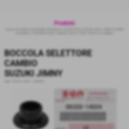
Prodotti
Home
>
Prodotti
>
RICAMBI ORIGINALI E SPORTIVI
>
SUZUKI 4X4
>
JIMNY
>
AREA
RICAMBI
>
TRASMISSIONE CAMBIO-RIDUTTORE -PONTE
>
CAMBIO
BOCCOLA SELETTORE
CAMBIO
SUZUKI JIMNY
cod.:
09320-14024
-
CAMBIO