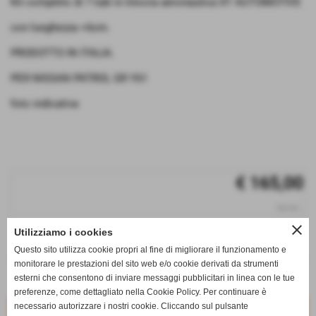
Kit completo di 7 tubi in treccia aeronautica XT AUTOMOTIVE
con lunghezza +6cm.
PRODOTTO IN ITALIA.
PER NISSAN PATROL GR Y61
foto indicativa
€ 165,00
iva inc.
close
Utilizziamo i cookies
q.tà
Questo sito utilizza cookie propri al fine di migliorare il funzionamento e
remove_circle
add_circle
monitorare le prestazioni del sito web e/o cookie derivati da strumenti
esterni che consentono di inviare messaggi pubblicitari in linea con le tue
Disponibile
preferenze, come dettagliato nella Cookie Policy. Per continuare è
necessario autorizzare i nostri cookie. Cliccando sul pulsante