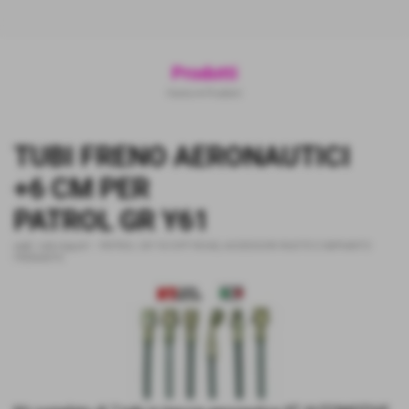
Prodotti
Home
>
Prodotti
TUBI FRENO AERONAUTICI
+6 CM PER
PATROL GR Y61
cod.:
tubi+6gry61
-
PATROL GR Y61OFF-ROAD
,
ACCESSORI RUOTE E IMPIANTO
FRENANTE