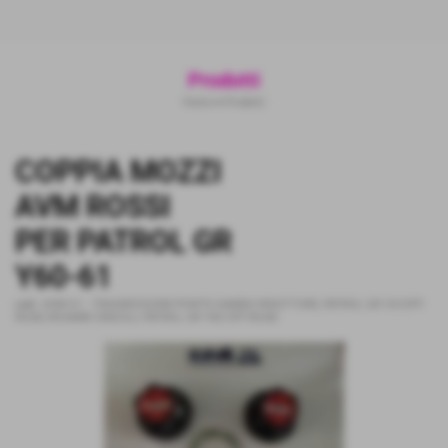
Prodotti
Home
>
Prodotti
COPPIA MOZZI
AVM ROSSI
PER PATROL GR
Y60-61
cod.:
AVM-G1
-
TRASMISSIONE-PONTE-CAMBIO-RIDUTTORE
,
PATROL GR Y61OFF-
ROAD
,
RICAMBI SINGOLI
,
PATROL GR Y60 OFF-ROAD