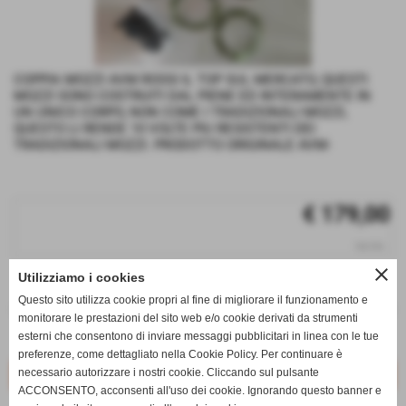
COPPIA MOZZI AVM ROSSI IL TOP SUL MERCATO, QUESTI
MOZZI SONO COSTRUITI DAL PIENE ED INTERAMENTE IN
UN UNICO CORPO, NON COME I TRADIZIONALI MOZZI,
QUESTO LI RENDE 10 VOLTE PIU RESISTENTI DEI
TRADIZIONALI MOZZI. PRODOTTO ORIGINALE AVM-
€ 179,00
iva inc.
close
Utilizziamo i cookies
q.tà
Questo sito utilizza cookie propri al fine di migliorare il funzionamento e
remove_circle
add_circle
monitorare le prestazioni del sito web e/o cookie derivati da strumenti
esterni che consentono di inviare messaggi pubblicitari in linea con le tue
Disponibile
preferenze, come dettagliato nella Cookie Policy. Per continuare è
necessario autorizzare i nostri cookie. Cliccando sul pulsante
ACCONSENTO, acconsenti all'uso dei cookie. Ignorando questo banner e