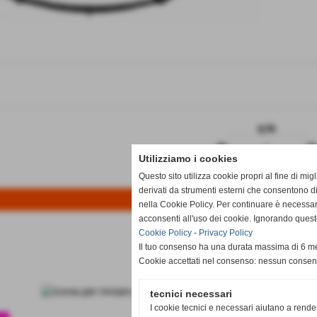
q.tà
remove_circle
add_circl
Utilizziamo i cookies
Questo sito utilizza cookie propri al fine di mi
Disponibile
derivati da strumenti esterni che consentono di
nella Cookie Policy. Per continuare è necessa
acconsenti all'uso dei cookie. Ignorando quest
Cookie Policy
-
Privacy Policy
Il tuo consenso ha una durata massima di 6 me
Cookie accettati nel consenso: nessun conse
tecnici necessari
I cookie tecnici e necessari aiutano a rende