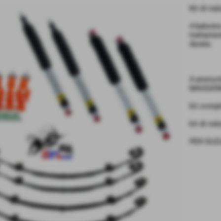
Kit di ri
4 balestr
trattamen
durata.
4 ammort
MAGGIO
kit compl
kit di ria
PER SUZUK