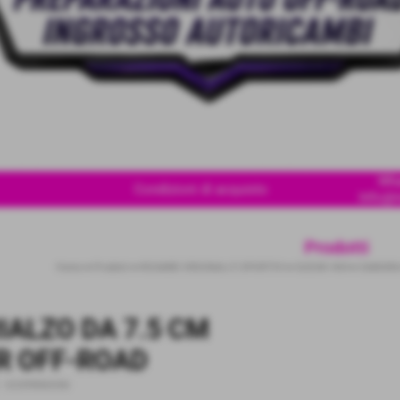
Wha
Condizioni di acquisto
Info@i
Prodotti
Home
>
Prodotti
>
RICAMBI ORIGINALI E SPORTIVI
>
SUZUKI 4X4
>
SAMURA
RIALZO DA 7.5 CM
R OFF-ROAD
-
SOSPENSIONI