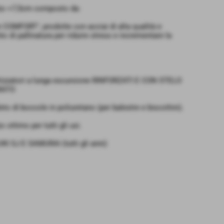
alzo +7,5cm composto da:
e COMFORT", prodotte con acciai di alta qualità e
to di pallinatura per ridurre stress e incrementare la
izzatori a lunga escursione RINFORZATI E CON STELO
RATO
eto di boccole in poliuretano (per balestre e biscottini).
lzo ottimo per tutti gli usi.
I SJ E SAMURAI (tutti gli anni)