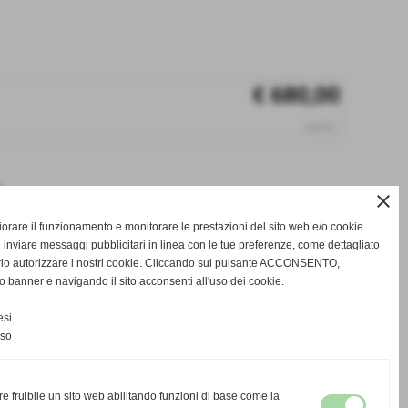
€ 680,00
iva inc.
e
close
gliorare il funzionamento e monitorare le prestazioni del sito web e/o cookie
 inviare messaggi pubblicitari in linea con le tue preferenze, come dettagliato
rio autorizzare i nostri cookie. Cliccando sul pulsante ACCONSENTO,
o banner e navigando il sito acconsenti all'uso dei cookie.
star_border
favorite_border
si.
nso
re fruibile un sito web abilitando funzioni di base come la