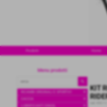
Prodotti
Home
Menu prodotti
KIT 
add
RICAMBI ORIGINALI E SPORTIVI
RIDE
add
CACCIA
cod.:
RIDE-7.5
add
LUBRIFICANTI DINOIL