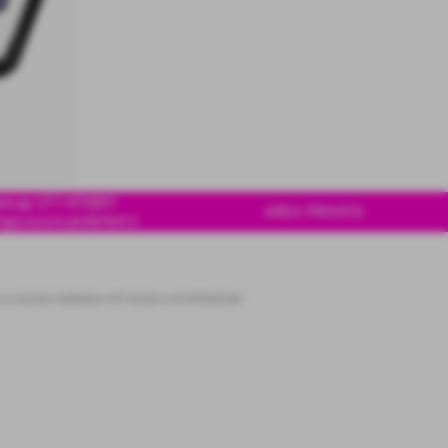
tsap 3711476891
AREA PRIVATA
ngrossoricambi4x4.it
I
>
SUZUKI SAMURAI OFF-ROAD
>
SOSPENSIONI