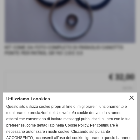
KIT COME DA FOTO COMPLETO DI PARAOLIO CANOTTO
PONTE PER PATROL GR Y61 2.8 E 3.0
€ 32,00
iva inc.
close
Utilizziamo i cookies
q.tà
Questo sito utilizza cookie propri al fine di migliorare il funzionamento e
remove_circle
add_circle
monitorare le prestazioni del sito web e/o cookie derivati da strumenti
esterni che consentono di inviare messaggi pubblicitari in linea con le tue
Disponibile
preferenze, come dettagliato nella Cookie Policy. Per continuare è
necessario autorizzare i nostri cookie. Cliccando sul pulsante
ACCONSENTO, acconsenti all'uso dei cookie. Ignorando questo banner e