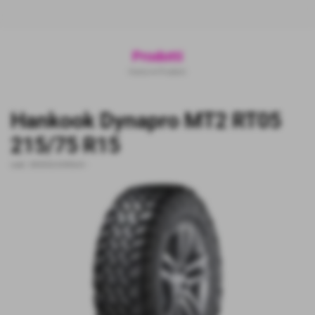
Prodotti
Home
>
Prodotti
Hankook Dynapro MT2 RT05
215/75 R15
cod.:
8808563448664
-