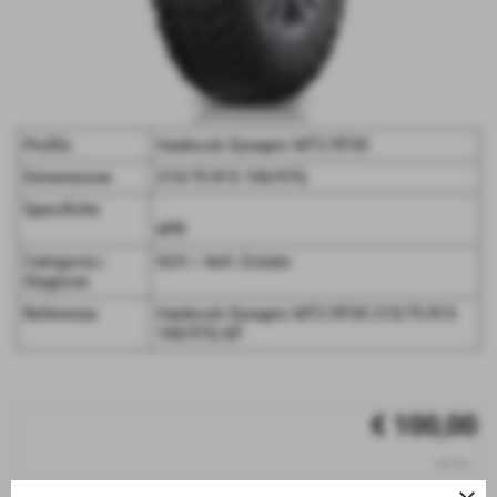
Profilo
Hankook Dynapro MT2 RT05
Dimensione
215/75 R15 100/97Q
Specifiche
6PR
Categoria |
SUV / 4x4 | Estate
Stagione
Referenza
Hankook Dynapro MT2 RT05 215/75 R15
100/97Q 6P
€ 100,00
iva inc.