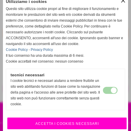
close
Utilizziamo i cookies
q.tà
Questo sito utilizza cookie propri al fine di migliorare il funzionamento e
remove_circle
add_circle
monitorare le prestazioni del sito web e/o cookie derivati da strumenti
esterni che consentono di inviare messaggi pubblicitari in linea con le tue
Disponibile
preferenze, come dettagliato nella Cookie Policy. Per continuare è
necessario autorizzare i nostri cookie. Cliccando sul pulsante
ACCONSENTO, acconsenti all'uso dei cookie. Ignorando questo banner e
navigando il sito acconsenti all'uso dei cookie.
star_border
favorite_border
Cookie Policy
-
Privacy Policy
Il tuo consenso ha una durata massima di 6 mesi.
Cookie accettati nel consenso: nessun consenso
tecnici necessari
I cookie tecnici e necessari aiutano a rendere fruibile un
sito web abilitando funzioni di base come la navigazione
<< precedente
successivo >>
della pagina e l'accesso alle aree protette del sito web. Il
sito web non può funzionare correttamente senza questi
cookie.
CSA SPORT S.R.L.S
VIA EUROPA 120 87041 ACRI CS
P.IVA 04001010786
RICAMBI 4X4 ORIGINALI E SPORTIVI
ACCETTA I COOKIES NECESSARI
Realizzazione siti web www.sitoper.it