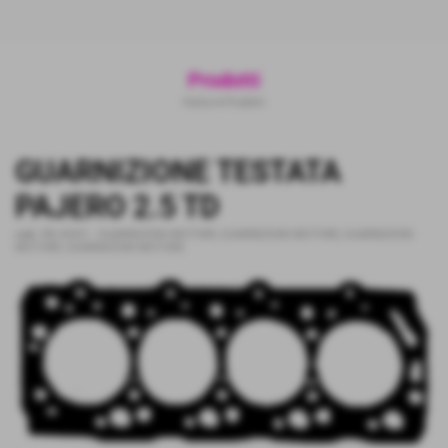
Prodotti
Home
>
Prodotti
GUARNIZIONE TESTATA
PAJERO 2.5 TD
cod.:
RD-25251
-
GUARNIZIONI MOTORE
,
GUARNIZIONI MOTORE
,
GUARNIZIONI
MOTORE
,
GUARNIZIONI MOTORE