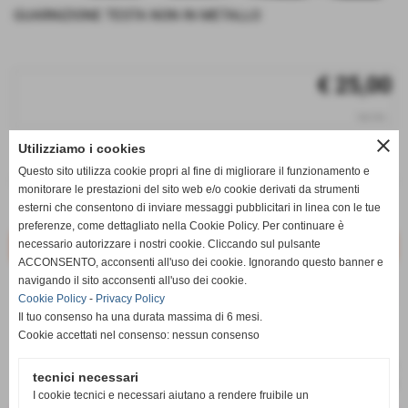
GUARNIZIONE TESTA NON IN METALLO
€ 25,00
iva inc.
close
Utilizziamo i cookies
q.tà
Questo sito utilizza cookie propri al fine di migliorare il funzionamento e
remove_circle
add_circle
monitorare le prestazioni del sito web e/o cookie derivati da strumenti
esterni che consentono di inviare messaggi pubblicitari in linea con le tue
Disponibile
preferenze, come dettagliato nella Cookie Policy. Per continuare è
necessario autorizzare i nostri cookie. Cliccando sul pulsante
ACCONSENTO, acconsenti all'uso dei cookie. Ignorando questo banner e
navigando il sito acconsenti all'uso dei cookie.
star_border
favorite_border
Cookie Policy
-
Privacy Policy
Il tuo consenso ha una durata massima di 6 mesi.
Cookie accettati nel consenso: nessun consenso
tecnici necessari
I cookie tecnici e necessari aiutano a rendere fruibile un