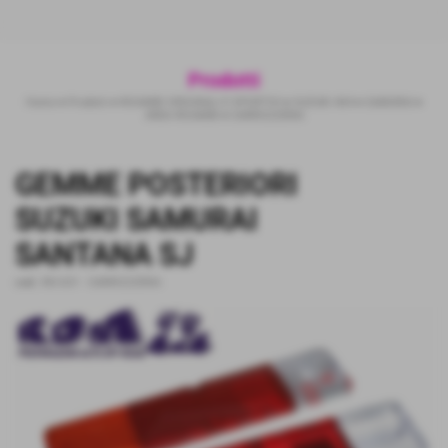
Prodotti
Home
>
Prodotti
>
RICAMBI ORIGINALI E SPORTIVI
>
SUZUKI 4X4
>
SAMURAI
>
AREA RICAMBI
>
CARROZZERIA
GEMME POSTERIORI
SUZUKI SAMURAI
SANTANA SJ
cod.:
RD-G01
-
CARROZZERIA