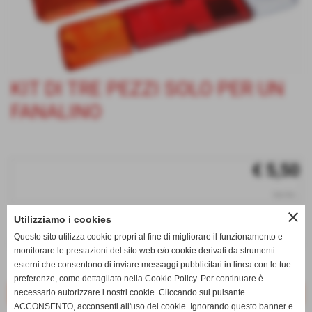
KIT DI TRE PEZZI SOLO PER UN
FANALINO
€ 5,50
iva inc.
close
Utilizziamo i cookies
q.tà
Questo sito utilizza cookie propri al fine di migliorare il funzionamento e
remove_circle
add_circle
monitorare le prestazioni del sito web e/o cookie derivati da strumenti
esterni che consentono di inviare messaggi pubblicitari in linea con le tue
Disponibile
preferenze, come dettagliato nella Cookie Policy. Per continuare è
necessario autorizzare i nostri cookie. Cliccando sul pulsante
ACCONSENTO, acconsenti all'uso dei cookie. Ignorando questo banner e