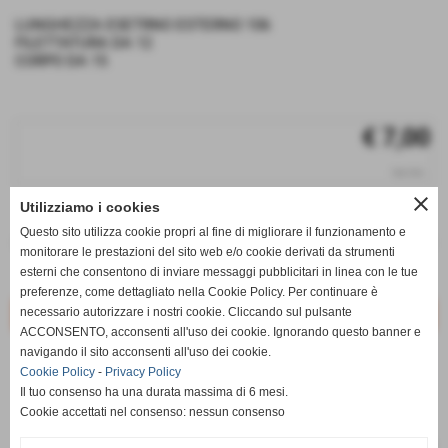
LUNGHEZZA ESETRNO ESTERNO 106
FILETTATURA DA 12
CORPO DA 15
€ 7,00
iva inc.
close
Utilizziamo i cookies
q.tà
Questo sito utilizza cookie propri al fine di migliorare il funzionamento e
remove_circle
add_circle
monitorare le prestazioni del sito web e/o cookie derivati da strumenti
esterni che consentono di inviare messaggi pubblicitari in linea con le tue
Disponibile
preferenze, come dettagliato nella Cookie Policy. Per continuare è
necessario autorizzare i nostri cookie. Cliccando sul pulsante
ACCONSENTO, acconsenti all'uso dei cookie. Ignorando questo banner e
navigando il sito acconsenti all'uso dei cookie.
star_border
favorite_border
Cookie Policy
-
Privacy Policy
Il tuo consenso ha una durata massima di 6 mesi.
Cookie accettati nel consenso: nessun consenso