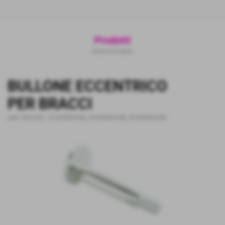
Prodotti
Home
>
Prodotti
BULLONE ECCENTRICO
PER BRACCI
cod.:
0429-005
-
SOSPENSIONE
,
SOSPENSIONE
,
SOSPENSIONE