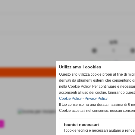
q.tà
remove_circle
add_circl
Disponibile
Utilizziamo i cookies
Questo sito utilizza cookie propri al fine di mi
derivati da strumenti esterni che consentono di
nella Cookie Policy. Per continuare è necessa
acconsenti all'uso dei cookie. Ignorando quest
Cookie Policy
-
Privacy Policy
Il tuo consenso ha una durata massima di 6 me
Cookie accettati nel consenso: nessun conse
te
tecnici necessari
I cookie tecnici e necessari aiutano a rende