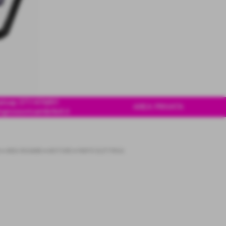
tsap 3711476891
AREA PRIVATA
ngrossoricambi4x4.it
>
AREA RICAMBI
>
MOTORE
>
PARTE ELETTRICA