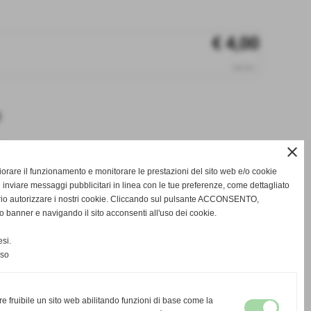
€ 4,00
iva inc.
e
close
gliorare il funzionamento e monitorare le prestazioni del sito web e/o cookie
 inviare messaggi pubblicitari in linea con le tue preferenze, come dettagliato
star_border
favorite_border
rio autorizzare i nostri cookie. Cliccando sul pulsante ACCONSENTO,
o banner e navigando il sito acconsenti all'uso dei cookie.
si.
nso
successivo >>
re fruibile un sito web abilitando funzioni di base come la