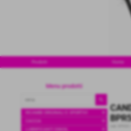
Prodotti
Home
Menu prodotti
CAND
add
RICAMBI ORIGINALI E SPORTIVI
BPR
add
CACCIA
cod.:
BPR5ES
add
LUBRIFICANTI DINOIL