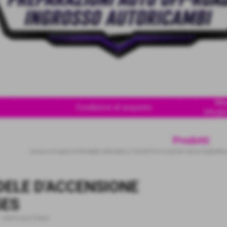
Wha
Condizioni di acquisto
Info@i
Prodotti
Home
>
Prodotti
>
RICAMBI ORIGINALI E SPORTIVI
>
SUZUKI 4X4
>
SAMURAI
ELE D'ACCENSIONE
5ES
-
PARTE ELETTRICA