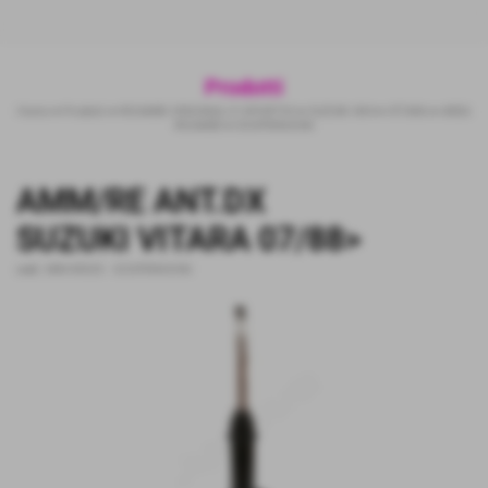
Prodotti
Home
>
Prodotti
>
RICAMBI ORIGINALI E SPORTIVI
>
SUZUKI 4X4
>
VITARA
>
AREA
RICAMBI
>
SOSPENSIONI
AMM/RE ANT.DX
SUZUKI VITARA 07/88>
cod.:
MM-85525
-
SOSPENSIONI