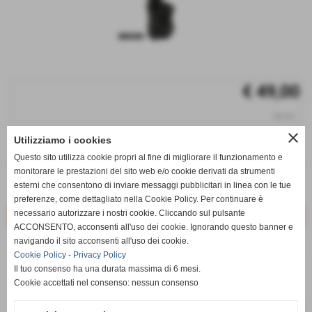
€ 49,00
iva inc.
close
Utilizziamo i cookies
q.tà
Questo sito utilizza cookie propri al fine di migliorare il funzionamento e
remove_circle
add_circle
monitorare le prestazioni del sito web e/o cookie derivati da strumenti
esterni che consentono di inviare messaggi pubblicitari in linea con le tue
Disponibile
preferenze, come dettagliato nella Cookie Policy. Per continuare è
necessario autorizzare i nostri cookie. Cliccando sul pulsante
ACCONSENTO, acconsenti all'uso dei cookie. Ignorando questo banner e
navigando il sito acconsenti all'uso dei cookie.
star_border
favorite_border
Cookie Policy
-
Privacy Policy
Il tuo consenso ha una durata massima di 6 mesi.
Cookie accettati nel consenso: nessun consenso