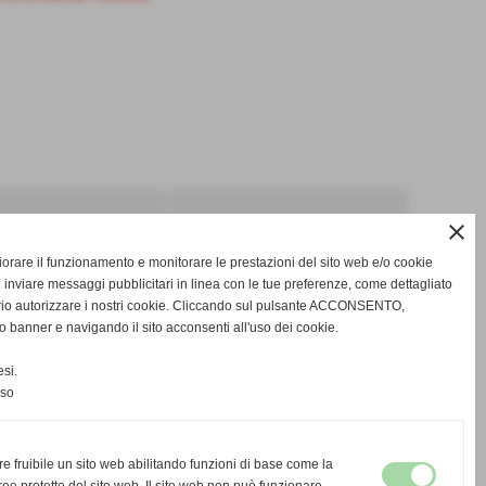
close
gliorare il funzionamento e monitorare le prestazioni del sito web e/o cookie
 inviare messaggi pubblicitari in linea con le tue preferenze, come dettagliato
rio autorizzare i nostri cookie. Cliccando sul pulsante ACCONSENTO,
o banner e navigando il sito acconsenti all'uso dei cookie.
si.
nso
risultati: 1-0 / 0
re fruibile un sito web abilitando funzioni di base come la