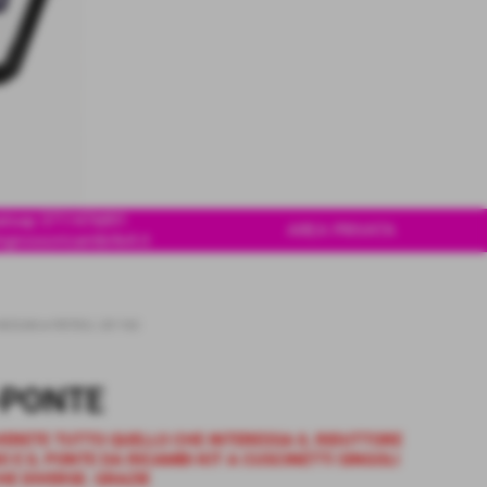
tsap 3711476891
AREA PRIVATA
ngrossoricambi4x4.it
NISSAN
>
PATROL GR Y60
-PONTE
VERETE TUTTO QUELLO CHE INTERESSA IL RIDUTTORE
O E IL PONTE DA RICAMBI KIT A CUSCINETTI SINGOLI
HE DIVERSE. GRAZIE