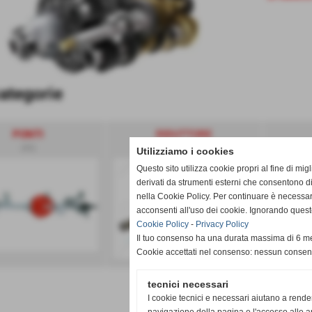
ategorie
PONTI
RIDUTTORE
(#2)
(3)
Utilizziamo i cookies
Questo sito utilizza cookie propri al fine di mi
derivati da strumenti esterni che consentono di
nella Cookie Policy. Per continuare è necessa
acconsenti all'uso dei cookie. Ignorando quest
Cookie Policy
-
Privacy Policy
Il tuo consenso ha una durata massima di 6 me
Cookie accettati nel consenso: nessun conse
tecnici necessari
I cookie tecnici e necessari aiutano a rende