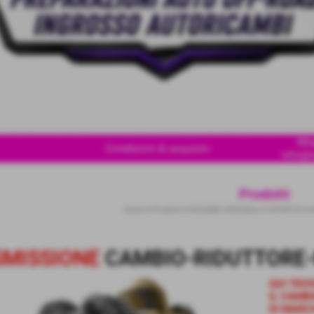
Wha
Condizioni di acquisto
Info@i
Prodotti
Home
>
Prodotti
>
RICAMBI ORIGINALI E SPORTIVI
>
SMISSIONE
CAMBIO-RIDUTTORE
QUI TRO
IL CAMBI
DI MARC