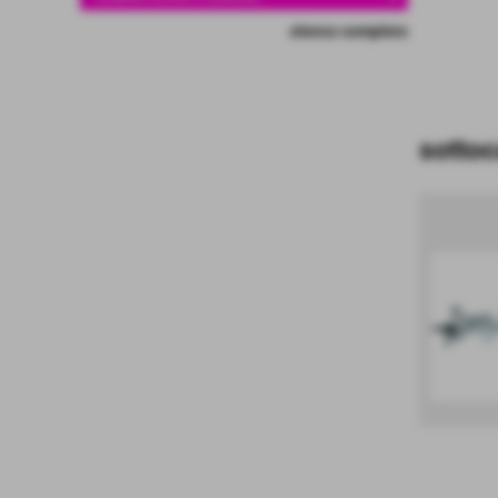
elenco completo
sottoc