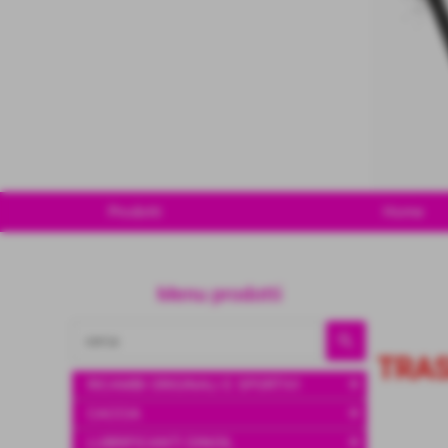
Prodotti
Home
Menu prodotti
Invia
TRA
add
RICAMBI ORIGINALI E SPORTIVI
add
CACCIA
add
LUBRIFICANTI DINOIL