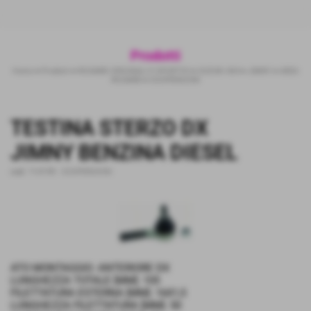
Prodotti
Home
>
Prodotti
>
RICAMBI ORIGINALI E SPORTIVI
>
SUZUKI 4X4
>
JIMNY
>
AREA
RICAMBI
>
SOSPENSIONI
TESTINA STERZO DX
JIMNY BENZINA DIESEL
cod.:
TI-819R
-
SOSPENSIONI
ATO MONTAGGIO: ANTERIORE DX
LUNGHEZZA TOTALE [MM]: 105
FILETTATURA ESTERNA [MM]: 16X1,5
LUNGHEZZA FILETTATURA [MM]: 50