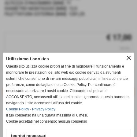
ALTEZZA D'INGOMBRO [MM]: 71
DIAMETRO MONTAGGIO [MM]: 12,5
FILETTATURA ESTERNA [MM]: 12X1,25
€ 17,00
iva inc.
close
Utilizziamo i cookies
q.tà
Questo sito utilizza cookie propri al fine di migliorare il funzionamento e
remove_circle
add_circle
monitorare le prestazioni del sito web e/o cookie derivati da strumenti
esterni che consentono di inviare messaggi pubblicitari in linea con le tue
Disponibile
preferenze, come dettagliato nella Cookie Policy. Per continuare è
necessario autorizzare i nostri cookie. Cliccando sul pulsante
ACCONSENTO, acconsenti all'uso dei cookie. Ignorando questo banner e
navigando il sito acconsenti all'uso dei cookie.
star_border
favorite_border
Cookie Policy
-
Privacy Policy
Il tuo consenso ha una durata massima di 6 mesi.
Cookie accettati nel consenso: nessun consenso
tecnici necessari