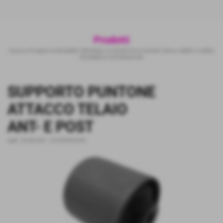
Prodotti
Home
>
Prodotti
>
RICAMBI ORIGINALI E SPORTIVI
>
SUZUKI 4X4
>
JIMNY
>
AREA
RICAMBI
>
SOSPENSIONI
SUPPORTO PUNTONE
ATTACCO TELAIO
ANT- E POST
cod.:
SZAB-004
-
SOSPENSIONI