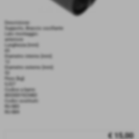
Descrizione:
Supporto, Braccio oscillante
Lato montaggio:
anteriore
Lunghezza [mm]:
65
Diametro interno [mm]:
12
Diametro esterno [mm]:
52
Peso [kg]:
0,327
Codice a barre:
8033001923483
Codici sostituiti:
RU-883
RU-884
€ 15,00