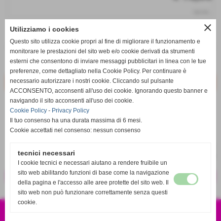
iva inc.
close
Utilizziamo i cookies
q.tà
Questo sito utilizza cookie propri al fine di migliorare il funzionamento e
remove_circle
add_circle
monitorare le prestazioni del sito web e/o cookie derivati da strumenti
esterni che consentono di inviare messaggi pubblicitari in linea con le tue
Disponibile
preferenze, come dettagliato nella Cookie Policy. Per continuare è
necessario autorizzare i nostri cookie. Cliccando sul pulsante
ACCONSENTO, acconsenti all'uso dei cookie. Ignorando questo banner e
navigando il sito acconsenti all'uso dei cookie.
star_border
favorite_border
Cookie Policy
-
Privacy Policy
Il tuo consenso ha una durata massima di 6 mesi.
Cookie accettati nel consenso: nessun consenso
tecnici necessari
I cookie tecnici e necessari aiutano a rendere fruibile un
sito web abilitando funzioni di base come la navigazione
<< precedente
successivo >>
della pagina e l'accesso alle aree protette del sito web. Il
sito web non può funzionare correttamente senza questi
cookie.
CSA SPORT S.R.L.S
VIA EUROPA 120 87041 ACRI CS
P.IVA 04001010786