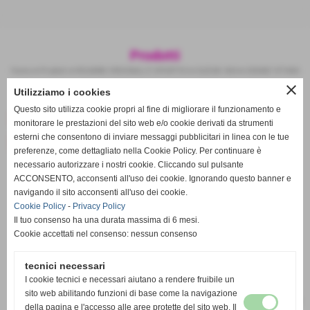
Prodotti
Home
>
Prodotti
>
RICAMBI ORIGINALI E SPORTIVI
>
SUZUKI 4X4
>
GRAND VITARA
close
Utilizziamo i cookies
Invia
Questo sito utilizza cookie propri al fine di migliorare il funzionamento e
SUPPORTI
monitorare le prestazioni del sito web e/o cookie derivati da strumenti
IN POLIURETANO
esterni che consentono di inviare messaggi pubblicitari in linea con le tue
preferenze, come dettagliato nella Cookie Policy. Per continuare è
necessario autorizzare i nostri cookie. Cliccando sul pulsante
ACCONSENTO, acconsenti all'uso dei cookie. Ignorando questo banner e
navigando il sito acconsenti all'uso dei cookie.
Cookie Policy
-
Privacy Policy
Il tuo consenso ha una durata massima di 6 mesi.
Cookie accettati nel consenso: nessun consenso
tecnici necessari
I cookie tecnici e necessari aiutano a rendere fruibile un
sito web abilitando funzioni di base come la navigazione
risultati: 1-0 / 0
della pagina e l'accesso alle aree protette del sito web. Il