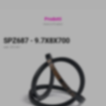
Prodotti
Home
>
Prodotti
SPZ687 - 9.7X8X700
cod.:
SPZ-687
-