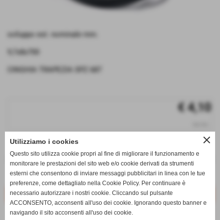
sviluppo est. nominale mm.
9,7x8x700
CINGHIA TRAPEZIA SPZ 687
€ 4,10
iva inc.
close
Utilizziamo i cookies
q.tà
Questo sito utilizza cookie propri al fine di migliorare il funzionamento e
remove_circle
add_circle
monitorare le prestazioni del sito web e/o cookie derivati da strumenti
esterni che consentono di inviare messaggi pubblicitari in linea con le tue
Disponibile
preferenze, come dettagliato nella Cookie Policy. Per continuare è
necessario autorizzare i nostri cookie. Cliccando sul pulsante
ACCONSENTO, acconsenti all'uso dei cookie. Ignorando questo banner e
navigando il sito acconsenti all'uso dei cookie.
star_border
favorite_border