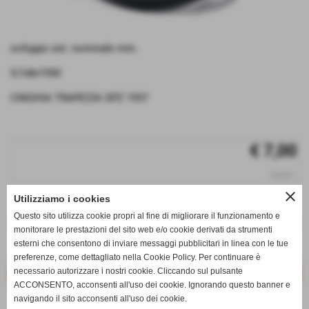
sviluppo est. nominale mm.
9,7x8x1950
CINGHIA TRAPEZIA SPZ 1937
€ 7,00
iva inc.
close
Utilizziamo i cookies
q.tà
Questo sito utilizza cookie propri al fine di migliorare il funzionamento e
remove_circle
add_circle
monitorare le prestazioni del sito web e/o cookie derivati da strumenti
esterni che consentono di inviare messaggi pubblicitari in linea con le tue
Disponibile
preferenze, come dettagliato nella Cookie Policy. Per continuare è
necessario autorizzare i nostri cookie. Cliccando sul pulsante
ACCONSENTO, acconsenti all'uso dei cookie. Ignorando questo banner e
navigando il sito acconsenti all'uso dei cookie.
star_border
favorite_border