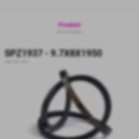
Prodotti
Home
>
Prodotti
SPZ1937 - 9.7X8X1950
cod.:
SPZ-1937
-