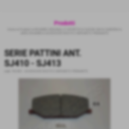
Prodotti
Home
>
Prodotti
>
RICAMBI ORIGINALI E SPORTIVI
>
SUZUKI 4X4
>
SAMURAI
>
AREA RICAMBI
>
ACCESSORI RUOTE E IMPIANTO FRENANTE
SERIE PATTINI ANT.
SJ410 - SJ413
cod.:
PA-803
-
ACCESSORI RUOTE E IMPIANTO FRENANTE