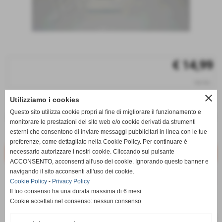
€ 14,99
iva inc.
close
Utilizziamo i cookies
q.tà
Questo sito utilizza cookie propri al fine di migliorare il funzionamento e
remove_circle
add_circle
monitorare le prestazioni del sito web e/o cookie derivati da strumenti
esterni che consentono di inviare messaggi pubblicitari in linea con le tue
Disponibile
preferenze, come dettagliato nella Cookie Policy. Per continuare è
necessario autorizzare i nostri cookie. Cliccando sul pulsante
ACCONSENTO, acconsenti all'uso dei cookie. Ignorando questo banner e
navigando il sito acconsenti all'uso dei cookie.
star_border
favorite_border
Cookie Policy
-
Privacy Policy
Il tuo consenso ha una durata massima di 6 mesi.
Cookie accettati nel consenso: nessun consenso