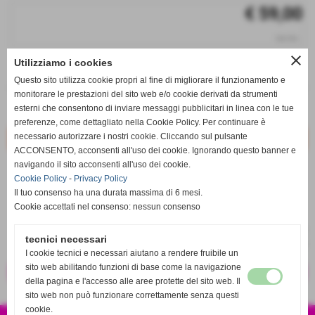
€ 59,00
iva inc.
close
Utilizziamo i cookies
q.tà
Questo sito utilizza cookie propri al fine di migliorare il funzionamento e
remove_circle
add_circle
monitorare le prestazioni del sito web e/o cookie derivati da strumenti
esterni che consentono di inviare messaggi pubblicitari in linea con le tue
Disponibile
preferenze, come dettagliato nella Cookie Policy. Per continuare è
necessario autorizzare i nostri cookie. Cliccando sul pulsante
ACCONSENTO, acconsenti all'uso dei cookie. Ignorando questo banner e
navigando il sito acconsenti all'uso dei cookie.
star_border
favorite_border
Cookie Policy
-
Privacy Policy
Il tuo consenso ha una durata massima di 6 mesi.
Cookie accettati nel consenso: nessun consenso
tecnici necessari
I cookie tecnici e necessari aiutano a rendere fruibile un
sito web abilitando funzioni di base come la navigazione
<< precedente
successivo >>
della pagina e l'accesso alle aree protette del sito web. Il
sito web non può funzionare correttamente senza questi
cookie.
CSA SPORT S.R.L.S