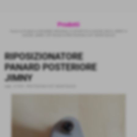
Prodotti
Home
>
Prodotti
>
RICAMBI ORIGINALI E SPORTIVI
>
SUZUKI 4X4
>
JIMNY
>
SUZUKI JIMNY OFF-ROAD
>
PROTEZIONI E KIT MONTAGGIO
RIPOSIZIONATORE
PANARD POSTERIORE
JIMNY
cod.:
JY-P03
-
PROTEZIONI E KIT MONTAGGIO