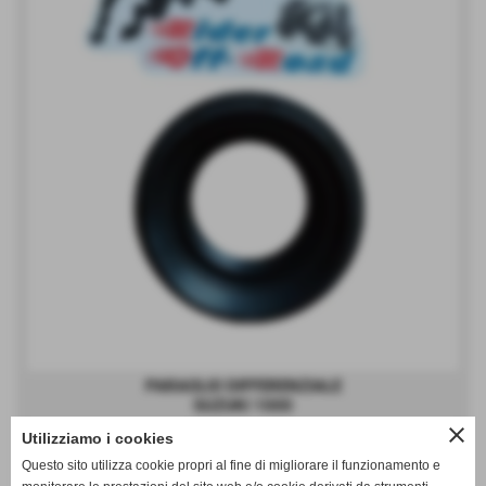
PARAOLIO DIFFERENZIALE
SUZUKI 1000
close
€ 10,00
Utilizziamo i cookies
Questo sito utilizza cookie propri al fine di migliorare il funzionamento e
iva inc.