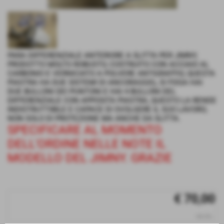
PARA DIFFERENZIALE ANTERIORE A SLITTA PER JIMNY,
PRODOTTO MOLTO ROBUSTO, COSTRUITO CON ACCIAIO AL
CARBONIO E VERNICIATO A POLVERE ANTIGRAFFIO, QUESTA
PIASTRA HA DUE SISTEMI DI ANCORAGGIO,, SI FISSA HAI
DUE BULLONI DEI PUNTONI E HAI 4 BULLONI DEL
DIFFERENZIALE CON APPOSITA PIASTRA, QUESTO LA RENDE
INDISTRUTTIBILE E CAPACE DI SVOLGERE IL SUO LAVORO,
NON SOLO DI PROTEZIONE MA ANCHE DA SLITTA.
SPECIFICARE AL MOMENTO
DELL'ORDINE NELLE NOTE IL
MODELLO DEL JIMNY. GRAZIE
€ 70,00
iva inc.