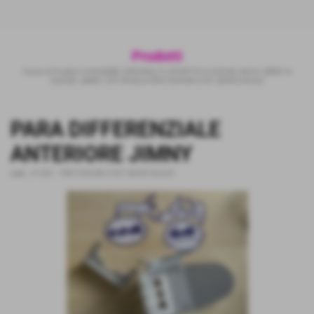
Prodotti
Home
>
Prodotti
>
RICAMBI ORIGINALI E SPORTIVI
>
SUZUKI 4X4
>
JIMNY
>
SUZUKI JIMNY OFF-ROAD
>
PROTEZIONI E KIT MONTAGGIO
PARA DIFFERENZIALE
ANTERIORE JIMNY
cod.:
JY-D01
-
PROTEZIONI E KIT MONTAGGIO