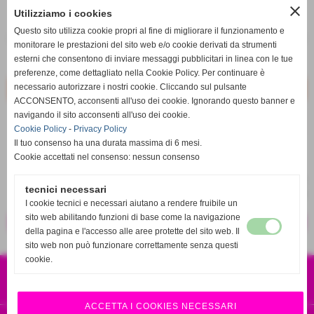
close
Utilizziamo i cookies
q.tà
Questo sito utilizza cookie propri al fine di migliorare il funzionamento e
remove_circle
add_circle
monitorare le prestazioni del sito web e/o cookie derivati da strumenti
esterni che consentono di inviare messaggi pubblicitari in linea con le tue
Disponibile
preferenze, come dettagliato nella Cookie Policy. Per continuare è
necessario autorizzare i nostri cookie. Cliccando sul pulsante
ACCONSENTO, acconsenti all'uso dei cookie. Ignorando questo banner e
navigando il sito acconsenti all'uso dei cookie.
star_border
favorite_border
Cookie Policy
-
Privacy Policy
Il tuo consenso ha una durata massima di 6 mesi.
Cookie accettati nel consenso: nessun consenso
tecnici necessari
I cookie tecnici e necessari aiutano a rendere fruibile un
sito web abilitando funzioni di base come la navigazione
<< precedente
successivo >>
della pagina e l'accesso alle aree protette del sito web. Il
sito web non può funzionare correttamente senza questi
cookie.
CSA SPORT S.R.L.S
VIA EUROPA 120 87041 ACRI CS
P.IVA 04001010786
RICAMBI 4X4 ORIGINALI E SPORTIVI
ACCETTA I COOKIES NECESSARI