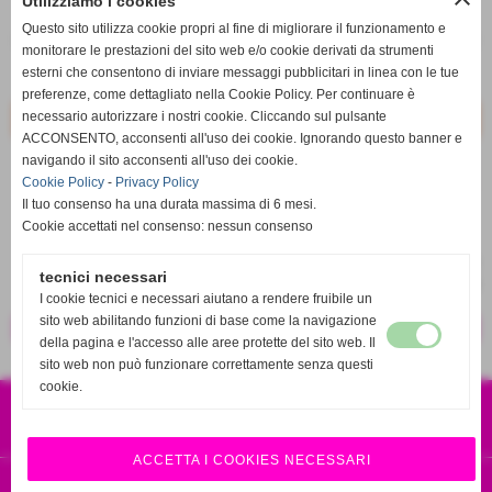
Utilizziamo i cookies
q.tà
Questo sito utilizza cookie propri al fine di migliorare il funzionamento e
remove_circle
add_circle
monitorare le prestazioni del sito web e/o cookie derivati da strumenti
esterni che consentono di inviare messaggi pubblicitari in linea con le tue
Disponibile
preferenze, come dettagliato nella Cookie Policy. Per continuare è
necessario autorizzare i nostri cookie. Cliccando sul pulsante
ACCONSENTO, acconsenti all'uso dei cookie. Ignorando questo banner e
navigando il sito acconsenti all'uso dei cookie.
star_border
favorite_border
Cookie Policy
-
Privacy Policy
Il tuo consenso ha una durata massima di 6 mesi.
Cookie accettati nel consenso: nessun consenso
tecnici necessari
I cookie tecnici e necessari aiutano a rendere fruibile un
sito web abilitando funzioni di base come la navigazione
<< precedente
successivo >>
della pagina e l'accesso alle aree protette del sito web. Il
sito web non può funzionare correttamente senza questi
cookie.
CSA SPORT S.R.L.S
VIA EUROPA 120 87041 ACRI CS
P.IVA 04001010786
RICAMBI 4X4 ORIGINALI E SPORTIVI
ACCETTA I COOKIES NECESSARI
Realizzazione siti web www.sitoper.it