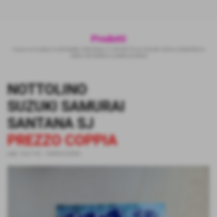
Prodotti
Home
>
Prodotti
>
RICAMBI ORIGINALI E SPORTIVI
>
SUZUKI 4X4
>
SAMURAI
>
AREA RICAMBI
>
CARROZZERIA
NOTTOLINO
SUZUKI SAMURAI
SANTANA SJ
PREZZO COPPIA
cod.:
SUZ-T02
-
CARROZZERIA