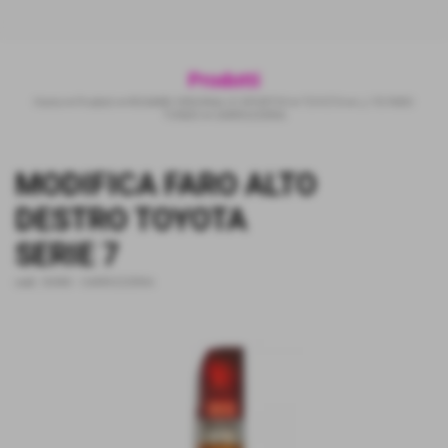
Prodotti
Home
>
Prodotti
>
RICAMBI ORIGINALI E SPORTIVI
>
TOYOTA
>
LJ 70 FARO
TONDO
>
CARROZZERIA
MODIFICA FARO ALTO
DESTRO TOYOTA
SERIE 7
cod.:
50480
-
CARROZZERIA