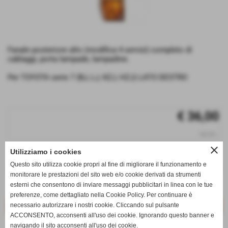
Fanale posteriore alto (modifica 4 servizi) completo di
cablaggi, porta lampade, lampadine.
Per TOYOTA serie 7 (BJ, LJ, KZJ, HZJ) LATO DESTRO
€ 36,00
iva inc.
close
Utilizziamo i cookies
q.tà
Questo sito utilizza cookie propri al fine di migliorare il funzionamento e
remove_circle
add_circle
monitorare le prestazioni del sito web e/o cookie derivati da strumenti
esterni che consentono di inviare messaggi pubblicitari in linea con le tue
Disponibile
preferenze, come dettagliato nella Cookie Policy. Per continuare è
necessario autorizzare i nostri cookie. Cliccando sul pulsante
ACCONSENTO, acconsenti all'uso dei cookie. Ignorando questo banner e
navigando il sito acconsenti all'uso dei cookie.