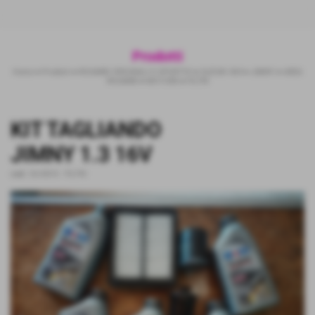
Prodotti
Home
>
Prodotti
>
RICAMBI ORIGINALI E SPORTIVI
>
SUZUKI 4X4
>
JIMNY
>
AREA
RICAMBI
>
MOTORE
>
FILTRI
KIT TAGLIANDO
JIMNY 1.3 16V
cod.:
SU-0010
-
FILTRI