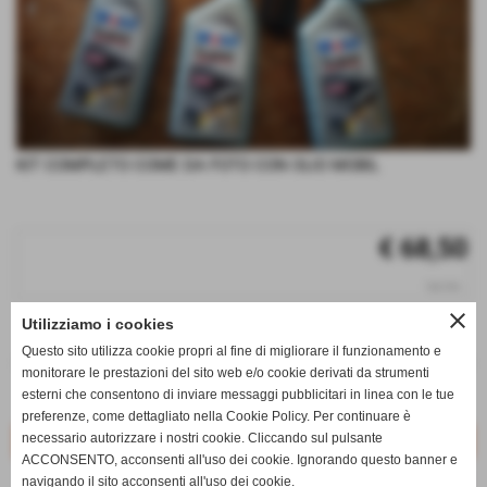
KIT COMPLETO COME DA FOTO CON OLIO MOBIL
€ 68,50
iva inc.
close
Utilizziamo i cookies
q.tà
Questo sito utilizza cookie propri al fine di migliorare il funzionamento e
remove_circle
add_circle
monitorare le prestazioni del sito web e/o cookie derivati da strumenti
esterni che consentono di inviare messaggi pubblicitari in linea con le tue
Disponibile
preferenze, come dettagliato nella Cookie Policy. Per continuare è
necessario autorizzare i nostri cookie. Cliccando sul pulsante
ACCONSENTO, acconsenti all'uso dei cookie. Ignorando questo banner e
navigando il sito acconsenti all'uso dei cookie.