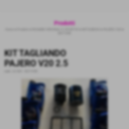
Prodotti
Home
>
Prodotti
>
RICAMBI ORIGINALI E SPORTIVI
>
MITSUBISHI
>
PAJERO V20
>
MOTORE
KIT TAGLIANDO
PAJERO V20 2.5
cod.:
LK-004
-
MOTORE