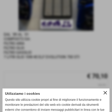
DAL ´89 AL ´01
COMPOSTO DA:
FILTRO ARIA
FILTRO OLIO
FILTRO GASOLIO
7 LITRI OLIO 10W-40 ELF EVOLUTION 700 STI
€ 70,10
iva inc.
close
Utilizziamo i cookies
q.tà
Questo sito utilizza cookie propri al fine di migliorare il funzionamento e
remove_circle
add_circle
monitorare le prestazioni del sito web e/o cookie derivati da strumenti
esterni che consentono di inviare messaggi pubblicitari in linea con le tue