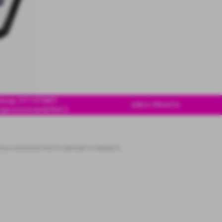
tsap 3711476891
AREA PRIVATA
ngrossoricambi4x4.it
Y60
>
ACCESSORI RUOTE EIMPIANTO FRENANTE