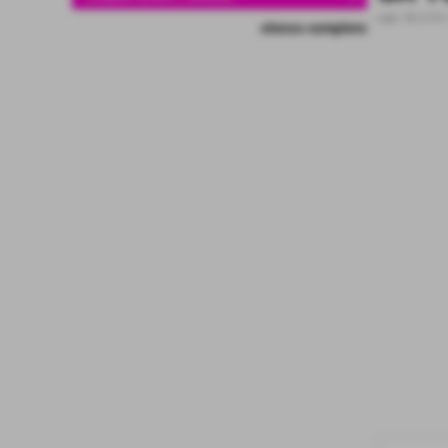
cod.:
RD-5741
elenco completo