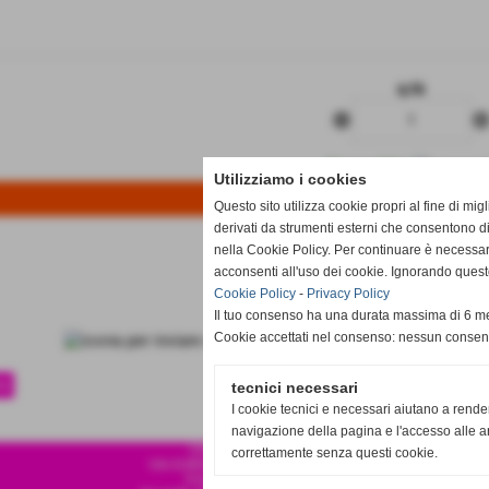
q.tà
remove_circle
add_circl
Disponibile
Utilizziamo i cookies
Questo sito utilizza cookie propri al fine di mi
derivati da strumenti esterni che consentono di
nella Cookie Policy. Per continuare è necessa
acconsenti all'uso dei cookie. Ignorando quest
Cookie Policy
-
Privacy Policy
Il tuo consenso ha una durata massima di 6 me
Cookie accettati nel consenso: nessun conse
te
tecnici necessari
I cookie tecnici e necessari aiutano a rende
navigazione della pagina e l'accesso alle ar
CSA SPORT S.R.L.S
correttamente senza questi cookie.
VIA EUROPA 120 87041 ACRI CS
P.IVA 04001010786