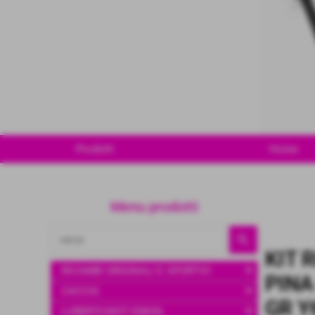
Prodotti
Home
Menu prodotti
KIT 
add
RICAMBI ORIGINALI E SPORTIVI
PINA
add
CACCIA
GR Y
add
LUBRIFICANTI DINOIL