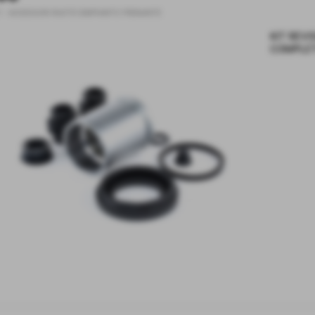
1
-
ACCESSORI RUOTE EIMPIANTO FRENANTE
KIT REV
COMPLET