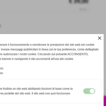
€ 39,00
iva inc.
e
close
gliorare il funzionamento e monitorare le prestazioni del sito web e/o cookie
 inviare messaggi pubblicitari in linea con le tue preferenze, come dettagliato
star_border
favorite_border
rio autorizzare i nostri cookie. Cliccando sul pulsante ACCONSENTO,
o banner e navigando il sito acconsenti all'uso dei cookie.
si.
nso
successivo >>
re fruibile un sito web abilitando funzioni di base come la
ee protette del sito web. Il sito web non può funzionare