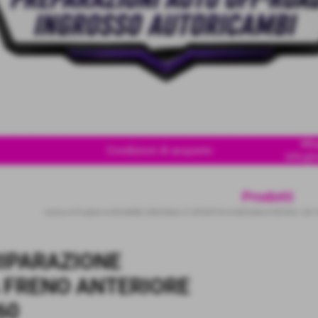
Wha
Condizioni di acquisto
Info@i
Prodotti
Home
>
Prodotti
>
RICAMBI ORIGINALI E SPORTIVI
>
NISSAN
>
PATROL GR 
RIPARAZIONE
 FRENO ANTERIORE
60