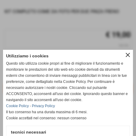
KIT COMPLETO COME DA FOTO PER DUE PINZA FRENO
€ 19,00
iva inc.
close
Utilizziamo i cookies
q.tà
Questo sito utilizza cookie propri al fine di migliorare il funzionamento e
remove_circle
add_circle
monitorare le prestazioni del sito web e/o cookie derivati da strumenti
esterni che consentono di inviare messaggi pubblicitari in linea con le tue
Disponibile
preferenze, come dettagliato nella Cookie Policy. Per continuare è
necessario autorizzare i nostri cookie. Cliccando sul pulsante
ACCONSENTO, acconsenti all'uso dei cookie. Ignorando questo banner e
navigando il sito acconsenti all'uso dei cookie.
star_border
favorite_border
Cookie Policy
-
Privacy Policy
Il tuo consenso ha una durata massima di 6 mesi.
Cookie accettati nel consenso: nessun consenso
tecnici necessari