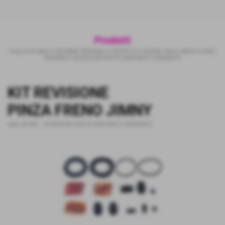
Prodotti
Home
>
Prodotti
>
RICAMBI ORIGINALI E SPORTIVI
>
SUZUKI 4X4
>
JIMNY
>
AREA
RICAMBI
>
ACCESSORI RUOTE EIMPIANTO FRENANTE
KIT REVISIONE
PINZA FRENO JIMNY
cod.:
KD-801
-
ACCESSORI RUOTE EIMPIANTO FRENANTE