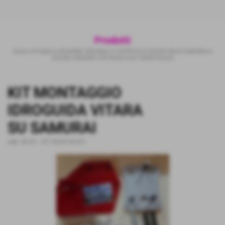
Prodotti
Home
>
Prodotti
>
RICAMBI ORIGINALI E SPORTIVI
>
SUZUKI 4X4
>
SAMURAI
>
SUZUKI SAMURAI OFF-ROAD
>
KIT MONTAGGIO
KIT MONTAGGIO
IDROGUIDA VITARA
SU SAMURAI
cod.:
RD-I01
-
KIT MONTAGGIO