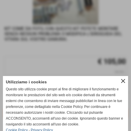
KIT COME DA FOTO, CON QUESTO KIT POTETE MONTARE
SENZA NESSUN PROBLEMA O MODIFICA L'IDROGUIDA DEL
VITARA SUL VOSTRO SAMURAI.
€ 105,00
iva inc.
close
Utilizziamo i cookies
q.tà
Questo sito utilizza cookie propri al fine di migliorare il funzionamento e
remove_circle
add_circle
monitorare le prestazioni del sito web e/o cookie derivati da strumenti
esterni che consentono di inviare messaggi pubblicitari in linea con le tue
Disponibile
preferenze, come dettagliato nella Cookie Policy. Per continuare è
necessario autorizzare i nostri cookie. Cliccando sul pulsante
ACCONSENTO, acconsenti all'uso dei cookie. Ignorando questo banner e
navigando il sito acconsenti all'uso dei cookie.
star_border
favorite_border
Cookie Policy
-
Privacy Policy