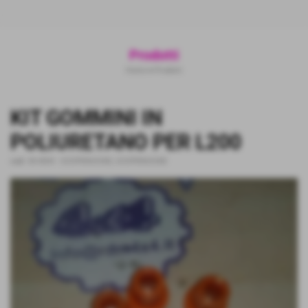
Prodotti
Home
>
Prodotti
KIT GOMMINI IN
POLIURETANO PER L200
cod.:
BI-0004
-
SOSPENSIONE
,
SOSPENSIONE