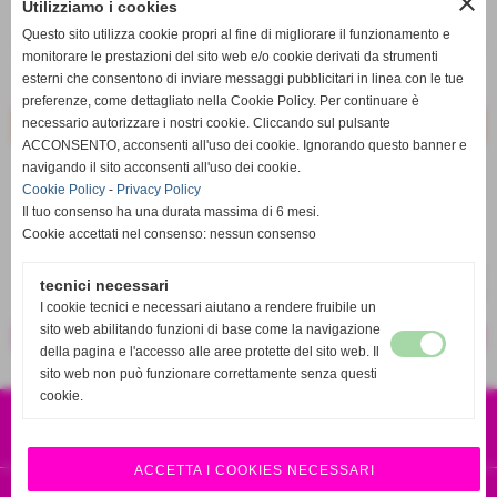
close
Utilizziamo i cookies
q.tà
Questo sito utilizza cookie propri al fine di migliorare il funzionamento e
remove_circle
add_circle
monitorare le prestazioni del sito web e/o cookie derivati da strumenti
esterni che consentono di inviare messaggi pubblicitari in linea con le tue
Disponibile
preferenze, come dettagliato nella Cookie Policy. Per continuare è
necessario autorizzare i nostri cookie. Cliccando sul pulsante
ACCONSENTO, acconsenti all'uso dei cookie. Ignorando questo banner e
navigando il sito acconsenti all'uso dei cookie.
star_border
favorite_border
Cookie Policy
-
Privacy Policy
Il tuo consenso ha una durata massima di 6 mesi.
Cookie accettati nel consenso: nessun consenso
tecnici necessari
I cookie tecnici e necessari aiutano a rendere fruibile un
sito web abilitando funzioni di base come la navigazione
<< precedente
successivo >>
della pagina e l'accesso alle aree protette del sito web. Il
sito web non può funzionare correttamente senza questi
cookie.
CSA SPORT S.R.L.S
VIA EUROPA 120 87041 ACRI CS
P.IVA 04001010786
RICAMBI 4X4 ORIGINALI E SPORTIVI
ACCETTA I COOKIES NECESSARI
Realizzazione siti web www.sitoper.it