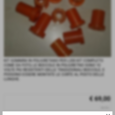
KIT GOMMINI IN POLIURETANO PER L200 KIT COMPLETO
COME DA FOTO, LE BOCCOLE IN POLIURETNO SONO 10
VOLTE PIU RESISTENTI DELLE TRADIZIONALI BOCCOLE, E
POSSONO ESSERE MONTATE LE CORTE AL POSTO DELLE
LUNGHE.
€ 69,00
iva inc.