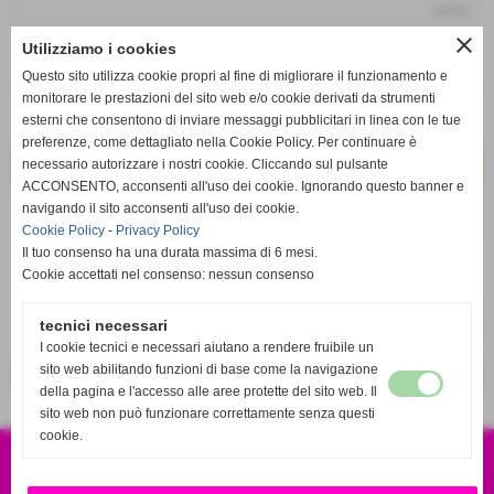
iva inc.
close
Utilizziamo i cookies
q.tà
Questo sito utilizza cookie propri al fine di migliorare il funzionamento e
remove_circle
add_circle
monitorare le prestazioni del sito web e/o cookie derivati da strumenti
esterni che consentono di inviare messaggi pubblicitari in linea con le tue
Disponibile
preferenze, come dettagliato nella Cookie Policy. Per continuare è
necessario autorizzare i nostri cookie. Cliccando sul pulsante
ACCONSENTO, acconsenti all'uso dei cookie. Ignorando questo banner e
navigando il sito acconsenti all'uso dei cookie.
star_border
favorite_border
Cookie Policy
-
Privacy Policy
Il tuo consenso ha una durata massima di 6 mesi.
Cookie accettati nel consenso: nessun consenso
tecnici necessari
I cookie tecnici e necessari aiutano a rendere fruibile un
sito web abilitando funzioni di base come la navigazione
<< precedente
successivo >>
della pagina e l'accesso alle aree protette del sito web. Il
sito web non può funzionare correttamente senza questi
cookie.
CSA SPORT S.R.L.S
VIA EUROPA 120 87041 ACRI CS
P.IVA 04001010786
RICAMBI 4X4 ORIGINALI E SPORTIVI