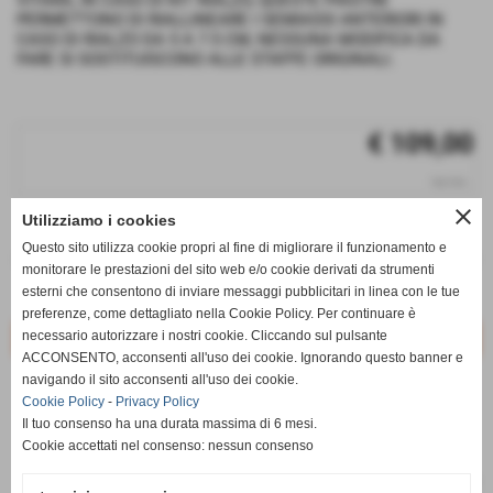
VITARA, IN CASO DI KIT RIALZO, QUESTE PIASTRE
PERMETTONO DI RIALLINEARE I SEMIASSI ANTERIORI IN
CASO DI RIALZO DA 5 A 7.5 CM, NESSUNA MODIFICA DA
FARE SI SOSTITUISCONO ALLE STAFFE ORIGINALI.
€ 109,00
iva inc.
close
Utilizziamo i cookies
q.tà
Questo sito utilizza cookie propri al fine di migliorare il funzionamento e
remove_circle
add_circle
monitorare le prestazioni del sito web e/o cookie derivati da strumenti
esterni che consentono di inviare messaggi pubblicitari in linea con le tue
Disponibile
preferenze, come dettagliato nella Cookie Policy. Per continuare è
necessario autorizzare i nostri cookie. Cliccando sul pulsante
ACCONSENTO, acconsenti all'uso dei cookie. Ignorando questo banner e
navigando il sito acconsenti all'uso dei cookie.
star_border
favorite_border
Cookie Policy
-
Privacy Policy
Il tuo consenso ha una durata massima di 6 mesi.
Cookie accettati nel consenso: nessun consenso