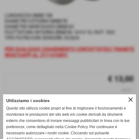
LUNGHEZZA [MM]:138
DIAMETRO ESTERNO [MM]:95
DIAMETRO MONTAGGIO [MM]:63
FILETTATURA INTERNA [MM]:IN: 3/4 X 16 /OUT: 34,5
TIPO FILTRO:CON SENSORE ACQUA
PER QUALSIASI CHIARIMENTO CONTATTATECI TRAMITE
WHATSAPP AL 3711476891
€ 13,00
iva inc.
close
Utilizziamo i cookies
q.tà
Questo sito utilizza cookie propri al fine di migliorare il funzionamento e
remove_circle
add_circle
monitorare le prestazioni del sito web e/o cookie derivati da strumenti
esterni che consentono di inviare messaggi pubblicitari in linea con le tue
Disponibile
preferenze, come dettagliato nella Cookie Policy. Per continuare è
necessario autorizzare i nostri cookie. Cliccando sul pulsante