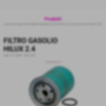
Prodotti
Home
>
Prodotti
>
RICAMBI ORIGINALI E SPORTIVI
>
TOYOTA
>
HILUX
>
MOTORE
FILTRO GASOLIO
HILUX 2.4
cod.:
FC-215MP
-
MOTORE