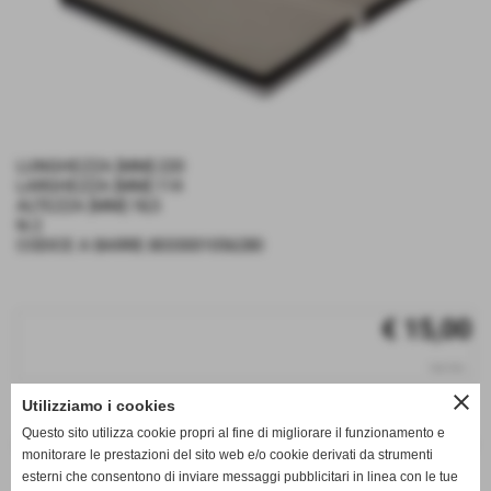
LUNGHEZZA [MM]:220
LARGHEZZA [MM]:114
ALTEZZA [MM]:18,5
N:2
CODICE A BARRE:8033001056280
€ 15,00
iva inc.
close
Utilizziamo i cookies
q.tà
Questo sito utilizza cookie propri al fine di migliorare il funzionamento e
remove_circle
add_circle
monitorare le prestazioni del sito web e/o cookie derivati da strumenti
esterni che consentono di inviare messaggi pubblicitari in linea con le tue