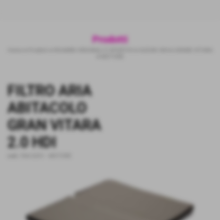
Prodotti
Home
>
Prodotti
>
RICAMBI ORIGINALI E SPORTIVI
>
SUZUKI 4X4
>
GRAND VITARA
>
MOTORE
FILTRO ARIA
ABITACOLO
GRAN VITARA
2.0 HDI
cod.:
FAA-SZ01
-
MOTORE