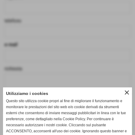
telefono
e-mail
richiesta
close
Utilizziamo i cookies
Questo sito utilizza cookie propri al fine di migliorare il funzionamento e
monitorare le prestazioni del sito web e/o cookie derivati da strumenti
Informativa Privacy
esterni che consentono di inviare messaggi pubblicitari in linea con le tue
Testo dell´informativa da compilare...
preferenze, come dettagliato nella Cookie Policy. Per continuare è
Informativa privacy aggiornata il 21/05/2018 10:44
necessario autorizzare i nostri cookie. Cliccando sul pulsante
ACCONSENTO, acconsenti all'uso dei cookie. Ignorando questo banner e
autorizzo il trattamento dei miei dati personali