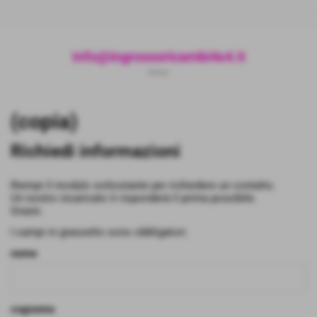
Info@ingrossoricambi4x4.it
Home
(copia)
Richiedi informazioni
Riempi il modulo sottostante per richiedere un contatto.
Un nostro incaricato ti risponderà il prima possibile.
Grazie.
I campi in grassetto sono obbligatori.
nome
cognome