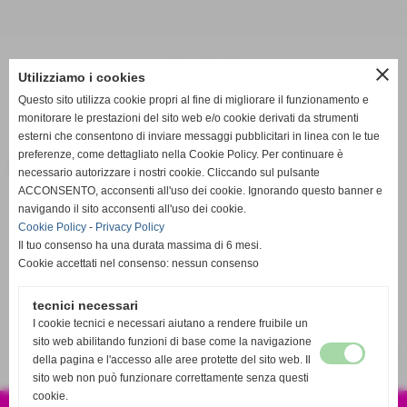
Prodotti
close
Utilizziamo i cookies
Home
>
Prodotti
>
RICAMBI ORIGINALI E SPORTIVI
>
TOYOTA
>
TOYOTA
Questo sito utilizza cookie propri al fine di migliorare il funzionamento e
CINESINO FARO QUADRO
monitorare le prestazioni del sito web e/o cookie derivati da strumenti
esterni che consentono di inviare messaggi pubblicitari in linea con le tue
Invia
preferenze, come dettagliato nella Cookie Policy. Per continuare è
CARROZZERIA
necessario autorizzare i nostri cookie. Cliccando sul pulsante
ACCONSENTO, acconsenti all'uso dei cookie. Ignorando questo banner e
navigando il sito acconsenti all'uso dei cookie.
Cookie Policy
-
Privacy Policy
Il tuo consenso ha una durata massima di 6 mesi.
Cookie accettati nel consenso: nessun consenso
tecnici necessari
I cookie tecnici e necessari aiutano a rendere fruibile un
sito web abilitando funzioni di base come la navigazione
risultati: 1-0 / 0
della pagina e l'accesso alle aree protette del sito web. Il
sito web non può funzionare correttamente senza questi
cookie.
CSA SPORT S.R.L.S